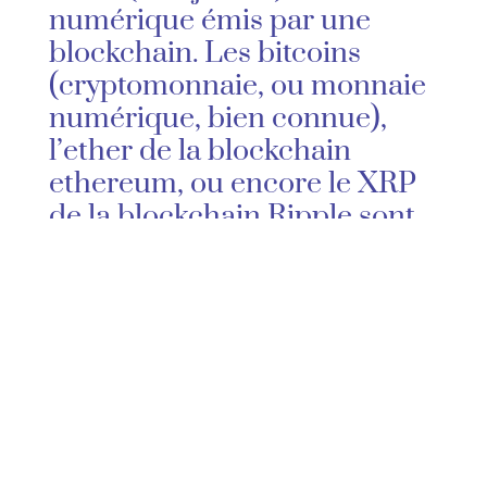
numérique émis par une
blockchain. Les bitcoins
(cryptomonnaie, ou monnaie
numérique, bien connue),
l’ether de la blockchain
ethereum, ou encore le XRP
de la blockchain Ripple sont
autant de tokens. Un NFT se
différencie du BitCoin dans le
sens qu’un bitcoin est
équivalent à un autre bitcoin,
ce qui n’est pas le cas pour
un NFT.