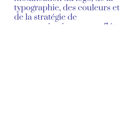
typographie, des couleurs et
de la stratégie de
communication pour refléter
les objectifs actuels de
l’entreprise et les évolutions
de la marché et de la
concurrence. Le but du
rebranding est de
redynamiser la marque et de
la rendre plus pertinente et
attrayante pour les
consommateurs actuels et
futurs.